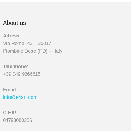
About us
Adress:
Via Roma, 43 – 35017
Piombino Dese (PD) – Italy
Telephone:
+39 049.9366615
Email:
info@e4srl.com
C.F./P.I.:
04793080286